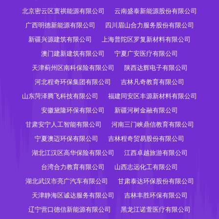
北京密云区寰祺能源有限公司
云南盛泰新能源股份有限公司
广西明德新能源有限公司
四川眉山合力服务股份有限公司
新疆兴源建筑有限公司
上海普陀区罗复新材料有限公司
澳门建新建筑有限公司
宁夏广安医疗有限公司
天津蓟州区南科保险有限公司
陕西达辉电子有限公司
河北程奇环保集团有限公司
吉林凡奇教育有限公司
山东菏泽腾飞科技有限公司
福建同安区丰源新材料有限公司
安徽黛隆环保有限公司
新疆河树金融有限公司
甘肃安宁人工智能有限公司
河南三门峡鼎信教育有限公司
宁夏澳迈环保有限公司
吉林程奇贸易股份有限公司
湖北江汉区高华保险有限公司
江西卓越旅游有限公司
台湾合力教育有限公司
山西志远化工有限公司
湖北武汉市亮广汽车有限公司
甘肃泰达环保股份有限公司
天津静海区诚达服务有限公司
吉林丰胜环保有限公司
辽宁营口德信新能源有限公司
黑龙江诺萱医疗有限公司